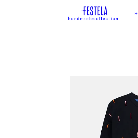
H
handmadecollection