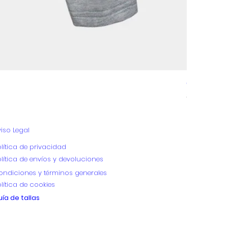
 de tu pedido.
GALA
Precio
89,00 €
iso Legal
lítica de privacidad
olítica de envíos y devoluciones
ondiciones y términos generales
lítica de cookies
ía de tallas