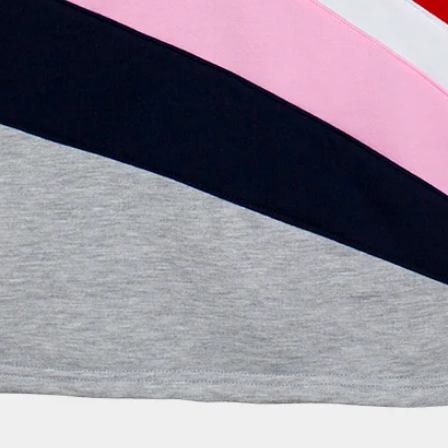
mal por darse un ca
¿Necesitas saber m
detrás de la marca y 
apartado About Us 
¿Enviáis a todo el 
Sí, Festela envía a
tener en cuenta que
pueden, eventualmen
impuestos y tasas a
Festela se comprom
necesaria para la g
caso se hará respons
derivados del envío.
¿Dónde está mi ped
Queremos que pueda
momento. Por ello,
recibirás un email d
proporcionaremos un