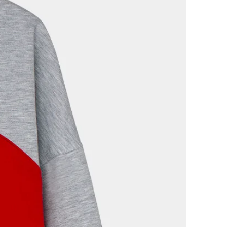
 una prenda?
den devolver los artículos que
s, en perfecto estado, con su
ura y embalaje original.
mporte total del artículo del
iciste el pago. Sigue las
volución que se encuentran en la
y devoluciones al final de nuestra
ena idea comprar una prenda de
s que con su producción, no ha
una persona, ni se ha
eta. Porqué las prendas son de
s artesanalmente y como no
son prendas atemporales que
moda. Porqué comprando en
mercio justo y el Slow Fashion y
do esto, es imposible sentirse