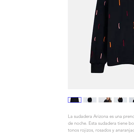
La sudadera Arizona es una prend
de noche. Esta sudadera tiene b
tonos rojizos, rosados y anaranja