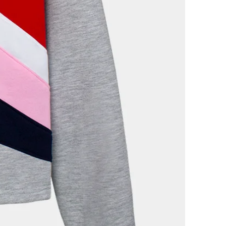
pricho de vez en cuando.
ás? Conoce mejor quién hay
cuál es nuestra filosofía en el
de la web.
mundo?
 todo el mundo. Es importante
 algunos envíos internacionales
te, estar sujetos al pago de
duaneras. En cualquier caso,
ete a generar la documentación
estión aduanera, pero en ningún
able de los gastos adicionales
ido?
s controlar tus pedidos en todo
 cuando enviemos tu pedido,
e confirmación en el que te
 link para realizar un