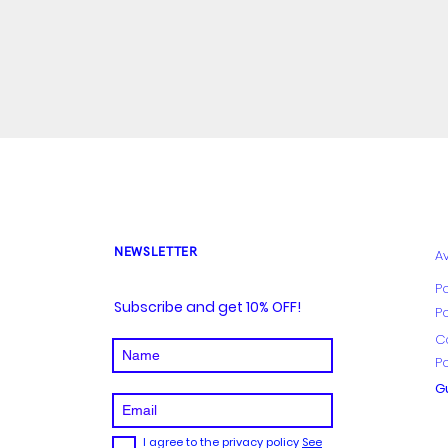
seguimiento en vivo
Vista rápida
NEWSLETTER
Av
Po
Subscribe and get 10% OFF!
P
C
Po
Gu
I agree to the privacy policy
See