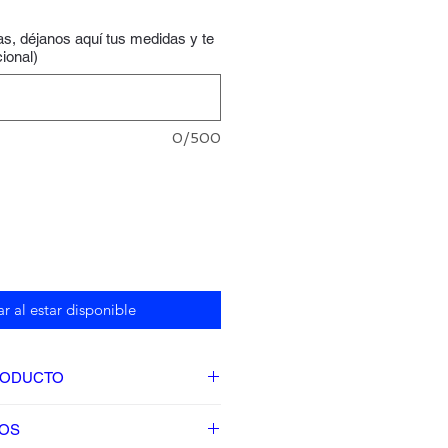
las, déjanos aquí tus medidas y te
ional)
0/500
ar al estar disponible
RODUCTO
IOS
ada