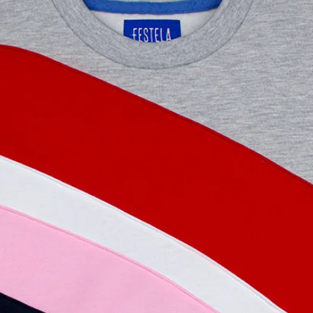
¿Se puede devolver
Por supuesto, se pue
no hayan sido usado
correspondiente fact
Reembolsaremos el i
mismo modo en que h
instrucciones de de
política de cambios 
página web.
¿Por qué es una bu
Festela?
Porqué garantizamo
sido explotada ning
contaminado el plan
alta calidad, hecha
siguen tendencias, 
nunca pasarán de 
Festela apoyas el co
después de saber to