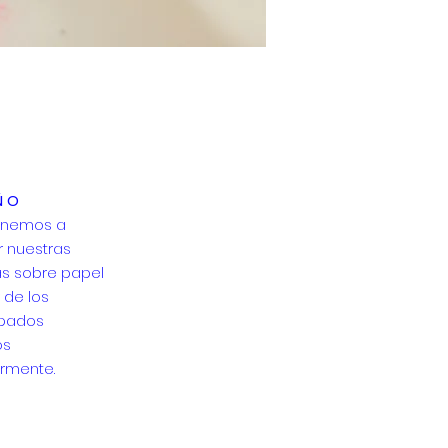
ÑO
onemos a
r nuestras
s sobre papel
r de los
pados
os
ormente.