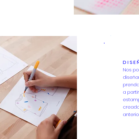
DISE
Nos p
diseña
prenda
a parti
estam
cread
anteri