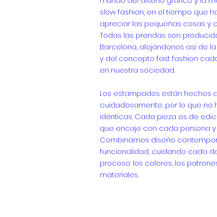
mundo del diseño gráfico y la 
slow fashion, en el tiempo que h
apreciar las pequeñas cosas y c
Todas las prendas son producida
Barcelona, alejándonos así de l
y del concepto fast fashion cad
en nuestra sociedad.
Los estampados están hechos a 
cuidadosamente, por lo que no 
idénticas. Cada pieza es de edic
que encaje con cada persona y 
Combinamos diseño contempo
funcionalidad, cuidando cada de
proceso: los colores, los patrones
materiales.