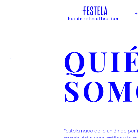
H
handmadecollection
QUI
SOM
Festela nace de la unión de perf