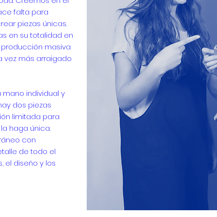
moda.
Creemos en el
ace falta para
rear piezas únicas.
s en su totalidad en
a producción masiva
a vez más arraigado
mano individual y
hay dos piezas
ión limitada para
la haga única.
ráneo con
talle de todo el
, el diseño y los