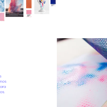
s
mos
para
os.