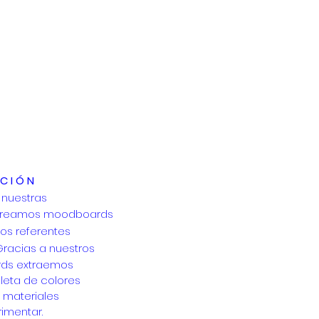
ACIÓN
 nuestras
reamos
moodboards
os referentes
Gracias a nuestros
ds extraemos
leta de colores
e
materiales
imentar.