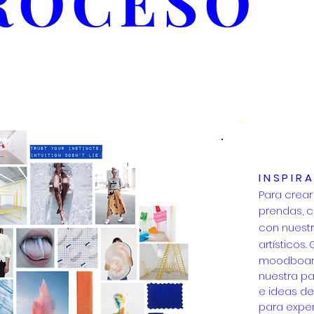
ROCESO
INSPIR
Para crear
prendas,
c
con
nuestr
artísticos.
moodboar
nuestra pa
e
ideas d
para
exper