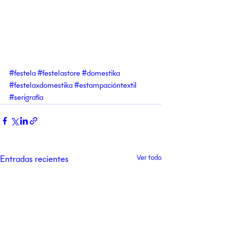
#festela
#festelastore
#domestika
#festelaxdomestika
#estampacióntextil
#serigrafía
Entradas recientes
Ver todo