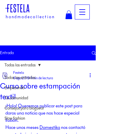
handmadecollection
Entrada
Todas las entradas
Festela
Todas las entradas
6 ago 2019
1 min de lectura
Curso sobre estampación
Empezando
textil
Tu comunidad
¡Hola! Queremos publicar este post para 
Consejos para bloguear
daros una noticia que nos hace especial 
Slow fashion
ilusión.
Hace unos meses 
Domestika
 nos contactó 