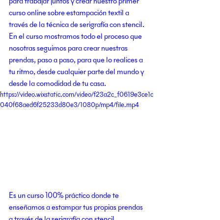
para trabajar juntos y crear nuestro primer 
curso online sobre estampación textil a 
través de la técnica de serigrafía con stencil. 
En el curso mostramos todo el proceso que 
nosotras seguimos para crear nuestras 
prendas, paso a paso, para que lo realices a 
tu ritmo, desde cualquier parte del mundo y 
desde la comodidad de tu casa.
https://video.wixstatic.com/video/f23a2c_f0619e3ce1c
040f68aed6f25233d80e3/1080p/mp4/file.mp4
Es un curso 100% práctico donde te 
enseñamos a estampar tus propias prendas 
a través de la serigrafía con stencil. 